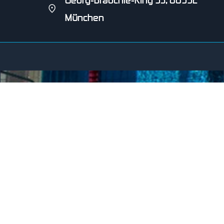
München
SCHWIMMVEREIN HENGERSBERG E.V.
seit 2001
Wer wir sind
Der Schwimmverein Hengersberg ist im Frei- und