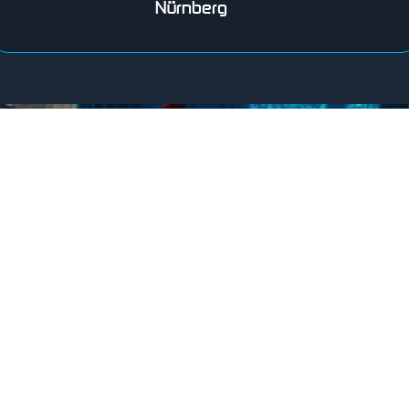
Nürnberg
SCHWIMMVEREIN HENGERSBERG E.V.
seit 2001
Wer wir sind
Der Schwimmverein Hengersberg ist im Frei- und
Hallenbad Hengersberg ansässig. Er trägt mit seinen 75