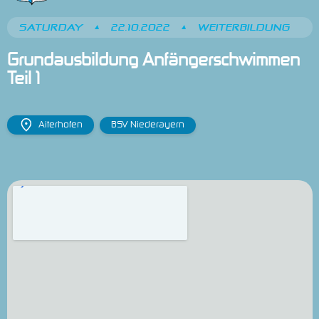
SATURDAY
•
22.10.2022
•
WEITERBILDUNG
Grundausbildung Anfängerschwimmen 
Teil 1
Aiterhofen
BSV Niederayern