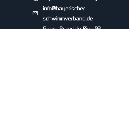
info@bayerischer-
schwimmverband.de
Georg-Brauchle-Ring 93,
80992 München
SCHWIMMVEREIN HENGERSBERG E.V.
seit 2001