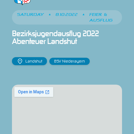
SATURDAY
•
8.10.2022
•
FEIER &
AUSFLUG
Bezirksjugendausflug 2022 
Abenteuer Landshut
Landshut
BSV Niederayern