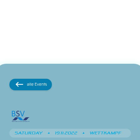
alle Events
SATURDAY
•
19.11.2022
•
WETTKAMPF