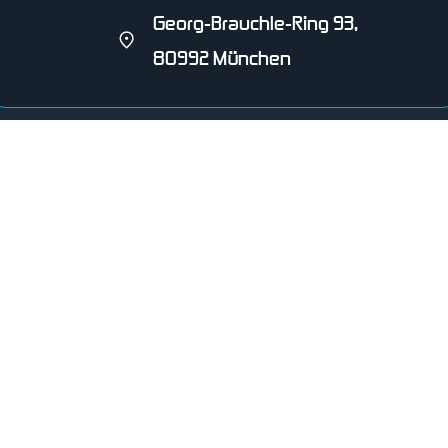
Georg-Brauchle-Ring 93,
80992 München
SCHWIMMVEREIN HENGERSBERG E.V.
seit 2001
Wer wir sind