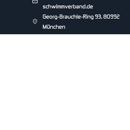
schwimmverband.de
Georg-Brauchle-Ring 93, 80992
München
SCHWIMMVEREIN HENGERSBERG E.V.
seit 2001